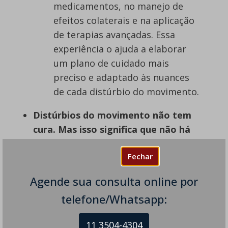
medicamentos, no manejo de
efeitos colaterais e na aplicação
de terapias avançadas. Essa
experiência o ajuda a elaborar
um plano de cuidado mais
preciso e adaptado às nuances
de cada distúrbio do movimento.
Distúrbios do movimento não tem
cura. Mas isso significa que não há
esperança?
Fechar
Absolutamente não. Com o
tratamento é possível minimizar
Agende sua consulta online por
os sintomas, aliviar a dor e,
telefone/Whatsapp:
sobretudo, melhorar
significativamente a qualidade de
11 3504-4304