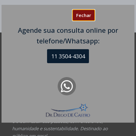
Fechar
Agende sua consulta online por
telefone/Whatsapp:
DR DIEGO DE CASTRO
11 3504-4304
Dr. Diego de Castro dos Santos
Neurofisiologia clínica - RQE 74154
Neurologia - RQE 74153
Diretor Clínico Autor e Responsável Técnico pelo Site
– Mantenedor.
Missão do Site:
Prover Soluções cada vez mais
completas de forma facilitada para a gestão da saúde
e o bem-estar das pessoas, com excelência,
humanidade e sustentabilidade. Destinado ao
público em geral.