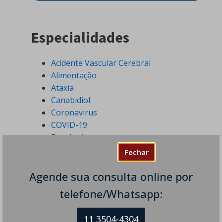
Especialidades
Acidente Vascular Cerebral
Alimentação
Ataxia
Canabidiol
Coronavirus
COVID-19
Demências
Distonia
Fechar
Distúrbios do Movimento
Distúrbios do Sono
Agende sua consulta online por
Doença de Alzheimer
telefone/Whatsapp:
Doença de Parkinson
Doenças Desmielinizantes
11 3504-4304