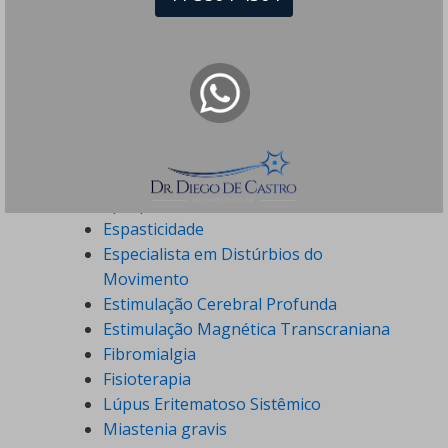
Doenças Neurodegenerativas
Doenças Neuromusculares
Doenças Neuropsiquiátricas
Doenças Raras
Dor Crônica
Dor de Cabeça
Eletroneuromiografia
Enxaqueca
Epilepsia
Espasticidade
Especialista em Distúrbios do
Movimento
Estimulação Cerebral Profunda
Estimulação Magnética Transcraniana
Fibromialgia
Fisioterapia
Lúpus Eritematoso Sistêmico
Miastenia gravis