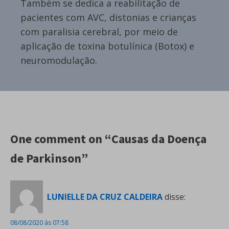
Também se dedica a reabilitação de
pacientes com AVC, distonias e crianças
com paralisia cerebral, por meio de
aplicação de toxina botulínica (Botox) e
neuromodulação.
One comment on “Causas da Doença
de Parkinson”
LUNIELLE DA CRUZ CALDEIRA
disse:
08/08/2020 às 07:58