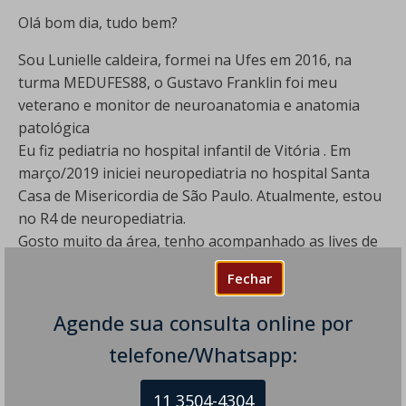
Olá bom dia, tudo bem?
Sou Lunielle caldeira, formei na Ufes em 2016, na
turma MEDUFES88, o Gustavo Franklin foi meu
veterano e monitor de neuroanatomia e anatomia
patológica
Eu fiz pediatria no hospital infantil de Vitória . Em
março/2019 iniciei neuropediatria no hospital Santa
Casa de Misericordia de São Paulo. Atualmente, estou
no R4 de neuropediatria.
Gosto muito da área, tenho acompanhado as lives de
vocês. Fico orgulhosa de saber que Ufes está tão bem
Fechar
representada.
Gostaria de saber se existe algum fellow, alguma
Agende sua consulta online por
maneira de conseguir acompanhar o senhor nos
telefone/Whatsapp:
atendimentos. Em fevereiro eu termino a
Neuropediatria, pretendo emendar um fellow. Gosto
11 3504-4304
da área da neurogenetica ,comportamental e