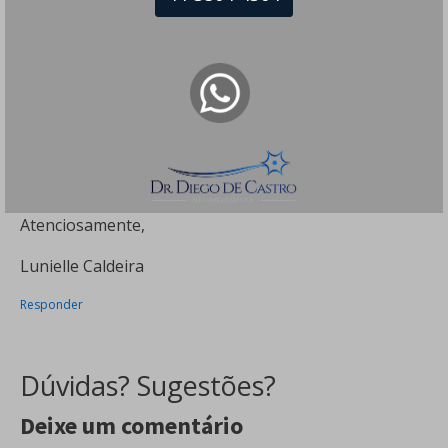
neuromuscular.
Em 17 de Agosto de 2020, irei apresentar caso no
interservicos da SBNI, devido ao temo do caso
comecei gostar bastante da área de distúrbio de
movimentos também.
Sou capixaba, pretendo fazer um fellow antes de
voltar pra Vitória Tem alguma dica ou sugestão?
Atenciosamente,
Lunielle Caldeira
Responder
Dúvidas? Sugestões?
Deixe um comentário