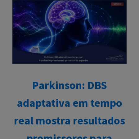
Parkinson: DBS
adaptativa em tempo
real mostra resultados
promissores para