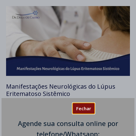
Manifestações Neurológicas do Lúpus
Eritematoso Sistêmico
Dr Diego de Castro
Fechar
As Manifestações Neurológicas do Lúpus Eritematoso
Sistêmico (LES ou lúpus) acometem cerca de 25% dos
Agende sua consulta online por
pacientes e podem ser diversas como dor de cabeça,
telefone/Whatsapp: