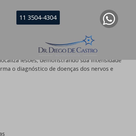
11 3504-4304
 e músculos (
junção neuromuscular
).
localiza lesões, demonstrando sua intensidade
firma o diagnóstico de doenças dos nervos e
as