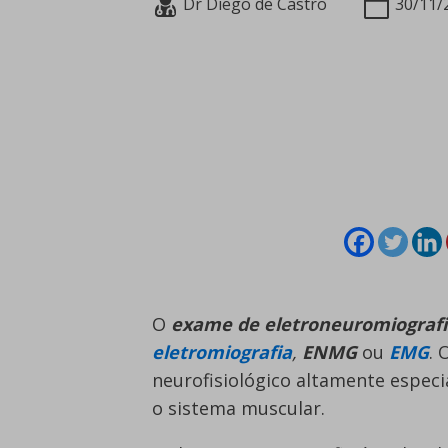
Dr Diego de Castro
30/11/
O
exame de eletroneuromiograf
eletromiografia
,
ENMG
ou
EMG
. 
neurofisiológico altamente especia
o sistema muscular.