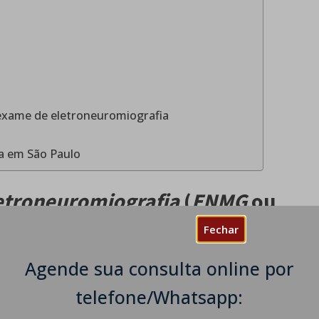
exame de eletroneuromiografia
a em São Paulo
etroneuromiografia
(
ENMG
ou
Fechar
Agende sua consulta online por
e eletroneuromiografia é um exame
telefone/Whatsapp:
e avalia nervos e músculos. Assim sendo, o exame
ntes estruturas: