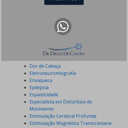
Distúrbios do Sono
Doença de Alzheimer
Doença de Parkinson
Doenças Desmielinizantes
Doenças Neurodegenerativas
Doenças Neuromusculares
Doenças Neuropsiquiátricas
Doenças Raras
Dor Crônica
Dor de Cabeça
Eletroneuromiografia
Enxaqueca
Epilepsia
Espasticidade
Especialista em Distúrbios do
Movimento
Estimulação Cerebral Profunda
Estimulação Magnética Transcraniana