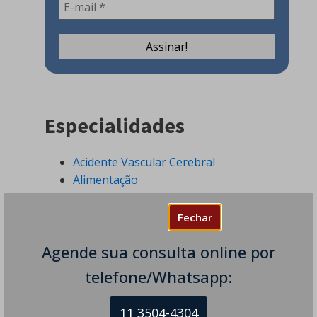
Especialidades
Acidente Vascular Cerebral
Alimentação
Ataxia
Canabidiol
Fechar
Coronavirus
Agende sua consulta online por
COVID-19
Demências
telefone/Whatsapp:
Distonia
Distúrbios do Movimento
11 3504-4304