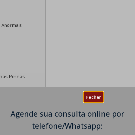
s Anormais
nas Pernas
e Neurofisiologista
Fechar
etroneuromiografia
Agende sua consulta online por
nas Pernas
telefone/Whatsapp: