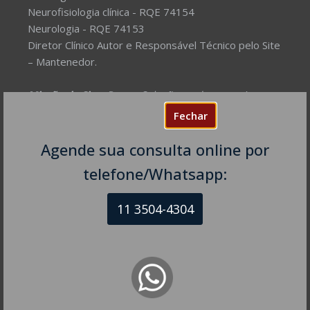
Neurofisiologia clínica - RQE 74154
Neurologia - RQE 74153
Diretor Clínico Autor e Responsável Técnico pelo Site
– Mantenedor.
Missão do Site:
Prover Soluções cada vez mais
completas de forma facilitada para a gestão da saúde
Fechar
e o bem-estar das pessoas, com excelência,
humanidade e sustentabilidade. Destinado ao
Agende sua consulta online por
público em geral.
telefone/Whatsapp:
NEUROLOGISTA EM SÃO PAULO – SP
11 3504-4304
CRM-SP 160074
R. Itapeva, 518 - sala 1301
Bela Vista - São Paulo - SP
CEP: 01332-904