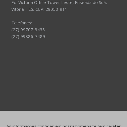
Ed. Victória Office Tower Leste, Enseada do Suá,
Vitória – ES, CEP: 29050-911
Telefones:
(27) 99707-3433
(27) 99886-7489
As informações contidas em nossa homepage têm caráter