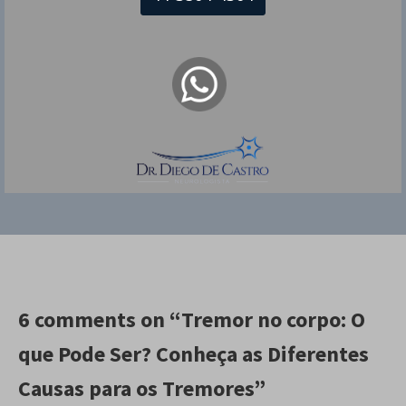
e em São Paulo no tratamento de Dor de
Cabeça, Depressão, Doença de Parkinson,
Miastenia gravis e outras doenças.
Também se dedica a reabilitação de
pacientes com AVC, distonias e crianças
com paralisia cerebral, por meio de
aplicação de toxina botulínica (Botox) e
neuromodulação.
6 comments on “Tremor no corpo: O
que Pode Ser? Conheça as Diferentes
Causas para os Tremores”