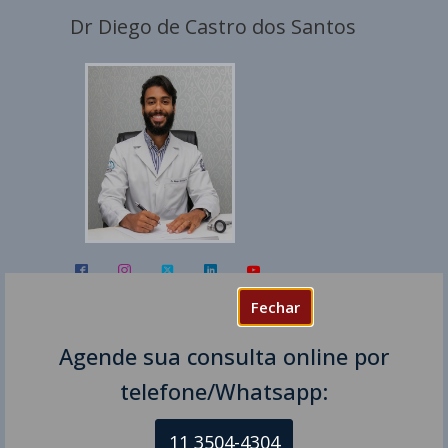
Dr Diego de Castro dos Santos
Fechar
Dr Diego de Castro dos Santos é
Neurologista pela USP e responsável pelo
Agende sua consulta online por
Serviço de Especialidades Neurológicas –
telefone/Whatsapp:
Eletroneuromiografia. Atua como
neurologista em Vitória Espírito Santo ES
11 3504-4304