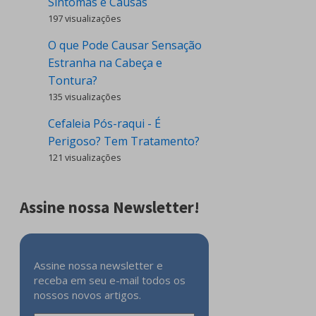
Sintomas e Causas
197 visualizações
O que Pode Causar Sensação
Estranha na Cabeça e
Tontura?
135 visualizações
Cefaleia Pós-raqui - É
Perigoso? Tem Tratamento?
121 visualizações
Assine nossa Newsletter!
Assine nossa newsletter e
receba em seu e-mail todos os
nossos novos artigos.