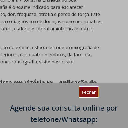
fia é o exame indicado para esclarecer
 dor, fraqueza, atrofia e perda de força. Este
ra o diagnóstico de doenças como neuropatias,
atias, esclerose lateral amiotrófica e outras
zação do exame, estão: eletroneuromiografia de
feriores, dos quatro membros, da face, etc.
oneuromiografia, visite nosso site:
sta em Vitória ES - Aplicação de
Fechar
Agende sua consulta online por
mento e sua experiência no Instituto de
o de Castro Neurologista oferecer aos pacientes
telefone/Whatsapp:
ulínica. Apesar de ser reconhecida popularmente