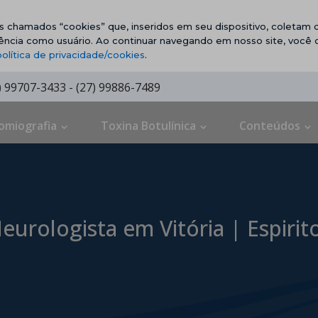
vos chamados “cookies” que, inseridos em seu dispositivo, coletam d
ência como usuário. Ao continuar navegando em nosso site, você
política de privacidade/cookies
.
7) 99707-3433 - (27) 99886-7489
omiografia
Toxina Botulínica
Conteúdos
eurologista em Vitória | Espirit