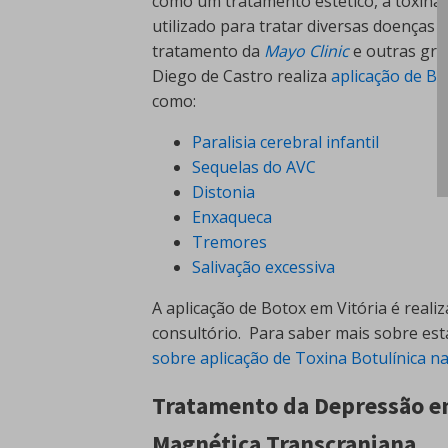
como um tratamento estético, a toxina
utilizado para tratar diversas doenças
tratamento da
Mayo Clinic
e outras gra
Diego de Castro realiza
aplicação de Bo
como:
Paralisia cerebral infantil
Sequelas do AVC
Distonia
Enxaqueca
Tremores
Salivação excessiva
A aplicação de Botox em Vitória é reali
consultório. Para saber mais sobre es
sobre aplicação de Toxina Botulínica n
Tratamento da Depressão em
Magnética Transcraniana