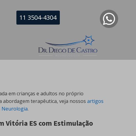
 botulínica (Botox) é um poderoso medicamento
 neurológicas. Seguindo os protocolos de
ndes instituições de Neurologia do mundo, Dr
11 3504-4304
tox
em Vitória para tratamento de condições
zada em crianças e adultos no próprio
ta abordagem terapêutica, veja nossos
artigos
a Neurologia
.
 Vitória ES com Estimulação