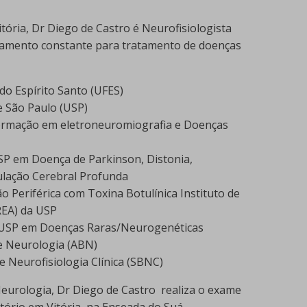
ória, Dr Diego de Castro é Neurofisiologista
ramento constante para tratamento de doenças
do Espírito Santo (UFES)
e São Paulo (USP)
formação em eletroneuromiografia e Doenças
USP em Doença de Parkinson, Distonia,
ulação Cerebral Profunda
 Periférica com Toxina Botulínica Instituto de
MREA) da USP
la USP em Doenças Raras/Neurogenéticas
e Neurologia (ABN)
 Neurofisiologia Clínica (SBNC)
Neurologia, Dr Diego de Castro realiza o exame
ório em Vitória, na Enseada do Suá.