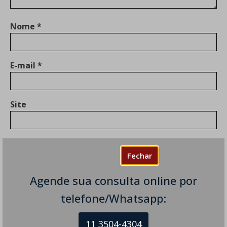
Nome
*
E-mail
*
Site
Fechar
Salvar meus dados neste navegador para a
próxima vez que eu comentar.
Agende sua consulta online por
telefone/Whatsapp:
11 3504-4304