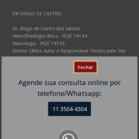
DR DIEGO DE CASTRO
Dr. Diego de Castro dos Santos
Neurofisiologia clínica - RQE 74154
Neurologia - RQE 74153
Diretor Clínico Autor e Responsável Técnico pelo Site
– Mantenedor.
Fechar
Missão do Site:
Prover Soluções cada vez mais
completas de forma facilitada para a gestão da saúde
Agende sua consulta online por
e o bem-estar das pessoas, com excelência,
telefone/Whatsapp:
humanidade e sustentabilidade. Destinado ao
público em geral.
11 3504-4304
NEUROLOGISTA EM SÃO PAULO – SP
CRM-SP 160074