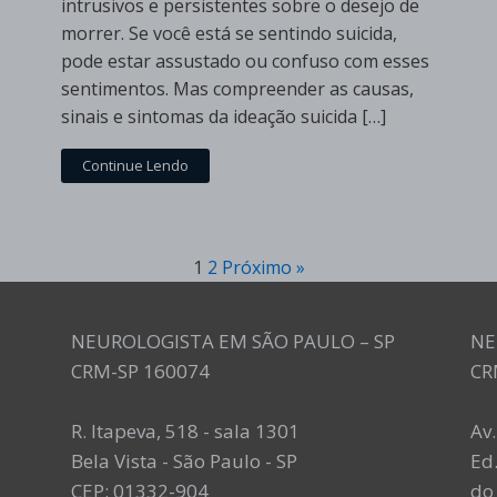
intrusivos e persistentes sobre o desejo de
morrer. Se você está se sentindo suicida,
pode estar assustado ou confuso com esses
sentimentos. Mas compreender as causas,
sinais e sintomas da ideação suicida […]
Continue Lendo
1
2
Próximo »
NEUROLOGISTA EM SÃO PAULO – SP
NE
CRM-SP 160074
CR
R. Itapeva, 518 - sala 1301
Av
Bela Vista - São Paulo - SP
Ed.
CEP: 01332-904
do 