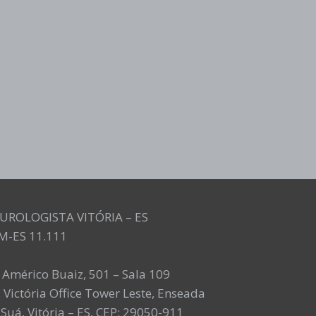
UROLOGISTA VITÓRIA – ES
M-ES 11.111
. Américo Buaiz, 501 – Sala 109
 Victória Office Tower Leste, Enseada
Suá, Vitória – ES, CEP: 29050-911