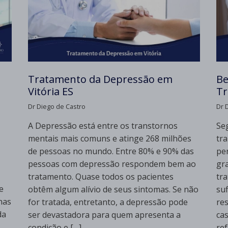
Tratamento da Depressão em
Be
Vitória ES
Tr
Dr Diego de Castro
Dr 
A Depressão está entre os transtornos
Se
mentais mais comuns e atinge 268 milhões
tr
de pessoas no mundo. Entre 80% e 90% das
pe
pessoas com depressão respondem bem ao
gra
tratamento. Quase todos os pacientes
tr
e
obtêm algum alívio de seus sintomas. Se não
suf
nas
for tratada, entretanto, a depressão pode
re
da
ser devastadora para quem apresenta a
ca
condição e […]
ref