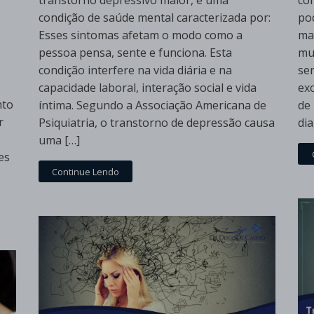
transtorno depressivo maior, é uma
co
condição de saúde mental caracterizada por:
po
Esses sintomas afetam o modo como a
ma
pessoa pensa, sente e funciona. Esta
mu
condição interfere na vida diária e na
sen
capacidade laboral, interação social e vida
ex
nto
íntima. Segundo a Associação Americana de
de
r
Psiquiatria, o transtorno de depressão causa
dia
uma […]
es
Continue Lendo