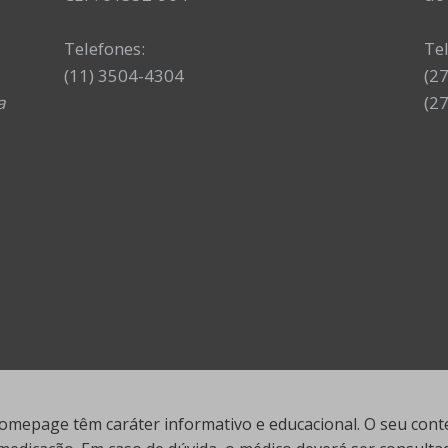
Telefones:
Te
(11) 3504-4304
(2
a
(2
mepage têm caráter informativo e educacional. O seu conte