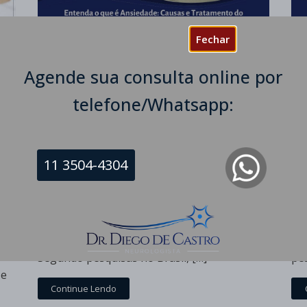
Tr
Fechar
Ca
Ansiedade: Causas e Tratamento
Agende sua consulta online por
do Transtorno de Ansiedade
Dr 
Dr Diego de Castro
telefone/Whatsapp:
De
A Ansiedade é uma emoção presente em
As
m
todos os humanos e geralmente decorre de
di
uma sensação de antecipação ou medo. O
hu
11 3504-4304
o a
Transtorno de Ansiedade é a condição clínica
fu
em que a antecipação se associa a
bi
dem
descontrole e angústia recorrentes,
de
res
esmagadores, a ponto de afetar relações e
cau
os
capacidade de realizar nossas atividades.
es
Segundo pesquisas no Brasil, […]
pe
 e
Continue Lendo