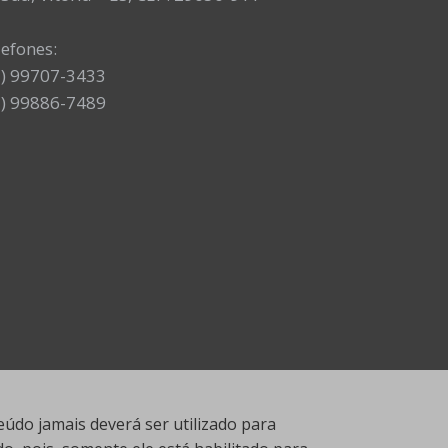
lefones:
7) 99707-3433
7) 99886-7489
údo jamais deverá ser utilizado para