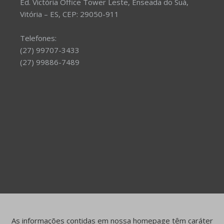
Ed. Victória Office Tower Leste, Enseada do Suá,
Vitória – ES, CEP: 29050-911
Telefones:
(27) 99707-3433
(27) 99886-7489
As informações contidas em nossa homepage têm caráter