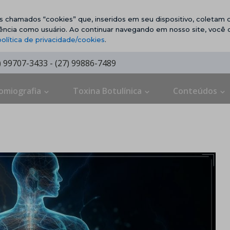
vos chamados “cookies” que, inseridos em seu dispositivo, coletam d
ência como usuário. Ao continuar navegando em nosso site, você
política de privacidade/cookies
.
7) 99707-3433 - (27) 99886-7489
omiografia
Toxina Botulínica
Conteúdos