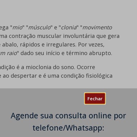
ega "
mio
" "
músculo
" e "
clonia
" "
movimento
uma contração muscular involuntária que gera
balo, rápidos e irregulares. Por vezes,
m raio
" dado seu início e término abrupto.
ição é a mioclonia do sono. Ocorre
e ao despertar e é uma condição fisiológica
ode ser um sinal de disfunção neurológica
Fechar
 a própria doença.
Agende sua consulta online por
r mais sobre a mioclonia:
telefone/Whatsapp: