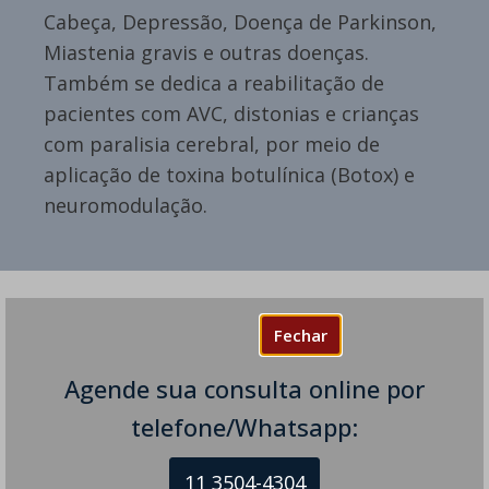
Cabeça, Depressão, Doença de Parkinson,
Miastenia gravis e outras doenças.
Também se dedica a reabilitação de
pacientes com AVC, distonias e crianças
com paralisia cerebral, por meio de
aplicação de toxina botulínica (Botox) e
neuromodulação.
Fechar
One comment on “Como é o Tremor
Agende sua consulta online por
na Doença de Parkinson?”
telefone/Whatsapp:
Tremor Vocal ou Laríngeo – Saiba Mais sobre
11 3504-4304
disse: