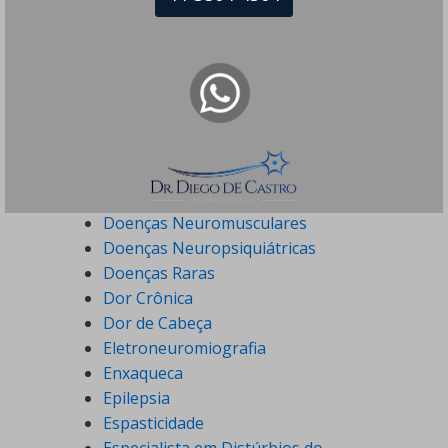
Demências
Distonia
Distúrbios do Movimento
Distúrbios do Sono
Doença de Alzheimer
Doença de Parkinson
Doenças Desmielinizantes
Doenças Neurodegenerativas
Doenças Neuromusculares
Doenças Neuropsiquiátricas
Doenças Raras
Dor Crônica
Dor de Cabeça
Eletroneuromiografia
Enxaqueca
Epilepsia
Espasticidade
Especialista em Distúrbios do