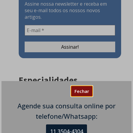
Assine nossa newsletter e receba em
seu e-mail todos os nossos novos
artigos.
Especialidades
Fechar
Acidente Vascular Cerebral
Alimentação
Agende sua consulta online por
Ataxia
telefone/Whatsapp:
Canabidiol
Coronavirus
11 3504-4304
COVID-19