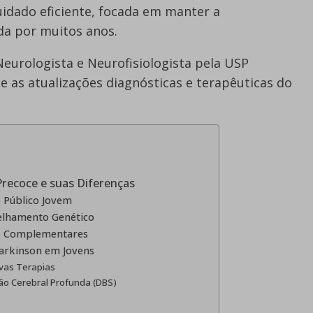
uidado eficiente, focada em manter a
ida por muitos anos.
Neurologista e Neurofisiologista pela USP
 e as atualizações diagnósticas e terapêuticas do
Precoce e suas Diferenças
o Público Jovem
elhamento Genético
es Complementares
arkinson em Jovens
ovas Terapias
ção Cerebral Profunda (DBS)