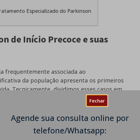
ratamento Especializado do Parkinson
n de Início Precoce e suas
ja frequentemente associada ao
ificativa da população apresenta os primeiros
vida. Tecnicamente, dividimos esses casos em
Fechar
 início ocorre antes dos 21 anos)
Agende sua consulta online por
(entre os 21 e 50 anos).
telefone/Whatsapp:
Foundation
, cerca de 10% dos diagnósticos