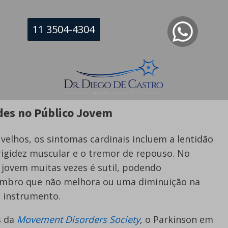
árias mais jovens.
11 3504-4304
apresentam uma evolução clínica distinta dos
e, embora os sintomas motores possam ser
ificuldades cognitivas e de equilíbrio tende a
, com o gerenciamento correto, o indivíduo pode
 profissional por períodos prolongados.
ades no Público Jovem
velhos, os sintomas cardinais incluem a lentidão
rigidez muscular e o tremor de repouso. No
o jovem muitas vezes é sutil, podendo
ombro que não melhora ou uma diminuição na
m instrumento.
s da
Movement Disorders Society
, o Parkinson em