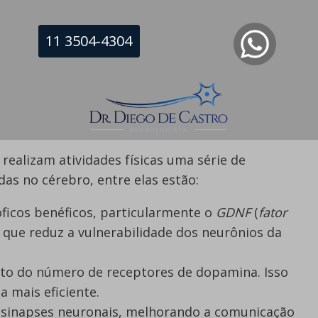
fórnia
demonstraram que o exercício físico é
11 3504-4304
 dopamina em diversas regiões cerebrais. A
es físicas promove liberação de outros
ividade das vias neuronais mal funcionantes.
 Cérebro dos pacientes Parkinsonianos
ealizam atividades físicas uma série de
das no cérebro, entre elas estão:
ficos benéficos, particularmente o
GDNF
(
fator
, que reduz a vulnerabilidade dos neurônios da
nto do número de receptores de dopamina. Isso
a mais eficiente.
 sinapses neuronais, melhorando a comunicação