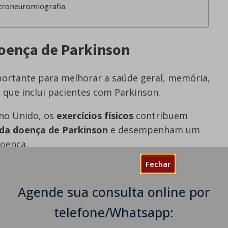
etroneuromiografia
Doença de Parkinson
mportante para melhorar a saúde geral, memória,
o que inclui pacientes com Parkinson.
no Unido, os
exercícios físicos
contribuem
da doença de Parkinson
e desempenham um
doença.
Fechar
usas da Doença de Parkinson
/doenca-de-parkinson/
)
que a perda dos
Agende sua consulta online por
 negra
e queda da dopamina é um dos principais
telefone/Whatsapp:
 A perda de dopamina afeta o controle motor,
rebrais.