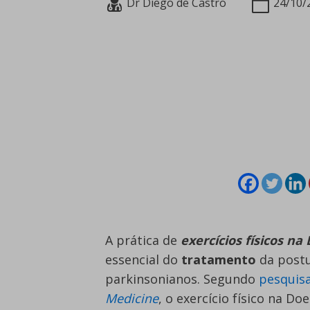
Dr Diego de Castro
24/10/
A prática de
exercícios físicos n
essencial do
tratamento
da postu
parkinsonianos. Segundo
pesquis
Medicine
, o exercício físico na D