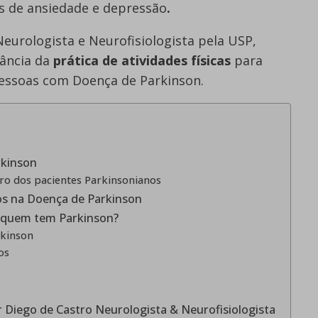
s de ansiedade e depressão
.
Neurologista e Neurofisiologista pela USP,
tância da
prática de atividades físicas
para
pessoas com Doença de Parkinson.
rkinson
bro dos pacientes Parkinsonianos
cos na Doença de Parkinson
ra quem tem Parkinson?
rkinson
os
Dr Diego de Castro Neurologista & Neurofisiologista