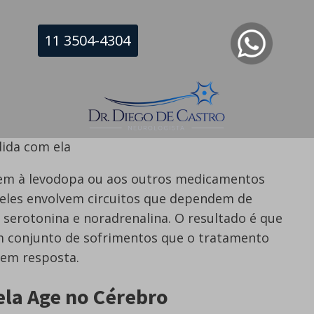
incluindo dificuldades de atenção, memória de
s como raciocínio, concentração e resolução de
11 3504-4304
nia, sonolência diurna excessiva e o distúrbio
M
aço físico e compromete a disposição mental
ão e interesse que é diferente da depressão,
ida com ela
em à levodopa ou aos outros medicamentos
eles envolvem circuitos que dependem de
serotonina e noradrenalina. O resultado é que
m conjunto de sofrimentos que o tratamento
sem resposta.
ela Age no Cérebro