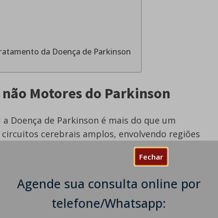
Tratamento da Doença de Parkinson
 não Motores do Parkinson
, a Doença de Parkinson é mais do que um
 circuitos cerebrais amplos, envolvendo regiões
 sono e ao sistema nervoso autônomo. Os mais
Fechar
Agende sua consulta online por
r anos antes do diagnóstico motor, sendo um
rodegeneração
telefone/Whatsapp:
 a depressão