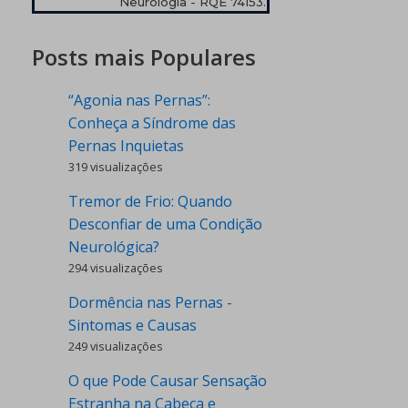
Neurologia - RQE 74153.
Posts mais Populares
“Agonia nas Pernas”:
Conheça a Síndrome das
Pernas Inquietas
319 visualizações
Tremor de Frio: Quando
Desconfiar de uma Condição
Neurológica?
294 visualizações
Dormência nas Pernas -
Sintomas e Causas
249 visualizações
O que Pode Causar Sensação
Estranha na Cabeça e