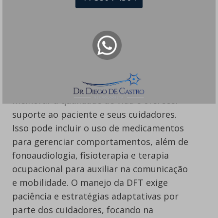
exames de imagem cerebral para
descartar outras condições e identificar
padrões específicos da doença.
Embora não haja cura ou tratamentos que
retardem sua progressão, as abordagens
terapêuticas visam controlar os sintomas,
melhorar a qualidade de vida e oferecer
suporte ao paciente e seus cuidadores.
Isso pode incluir o uso de medicamentos
para gerenciar comportamentos, além de
fonoaudiologia, fisioterapia e terapia
ocupacional para auxiliar na comunicação
e mobilidade. O manejo da DFT exige
paciência e estratégias adaptativas por
parte dos cuidadores, focando na