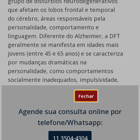
grupo de distúrbios neurodegenerativos
que afetam os lobos frontal e temporal
do cérebro, áreas responsáveis pela
personalidade, comportamento e
linguagem. Diferente do Alzheimer, a DFT
geralmente se manifesta em idades mais
jovens (entre 45 e 65 anos) e se caracteriza
por mudanças dramáticas na
personalidade, como comportamentos
socialmente inadequados, impulsividade,
apatia e dificuldades progressivas na fala
Fechar
e compreensão da linguagem.
Agende sua consulta online por
O diagnóstico da DFT é desafiador e
requer uma avaliação clínica minuciosa,
telefone/Whatsapp:
incluindo histórico médico, exame
neurológico, testes neuropsicológicos e
11 3504-4304