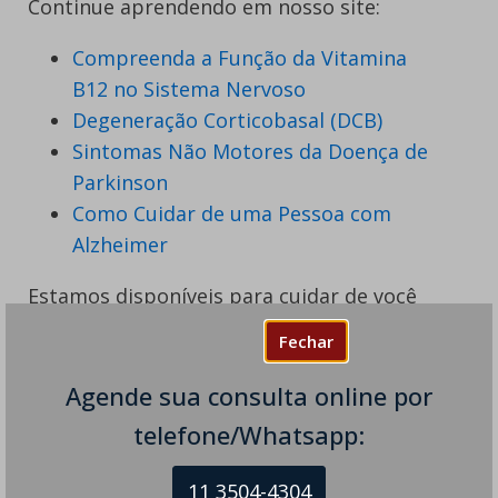
Continue aprendendo em nosso site:
Compreenda a Função da Vitamina
B12 no Sistema Nervoso
Degeneração Corticobasal (DCB)
Sintomas Não Motores da Doença de
Parkinson
Como Cuidar de uma Pessoa com
Alzheimer
Estamos disponíveis para cuidar de você
nos endereços:
Fechar
Avenida Américo Buaiz, 501 – Ed. Victória
Agende sua consulta online por
Office Tower Leste, Sala 109 - Enseada do
telefone/Whatsapp:
Suá, Vitória - ES, 29050-911
11 3504-4304
Tel:
(27) 99707-3433