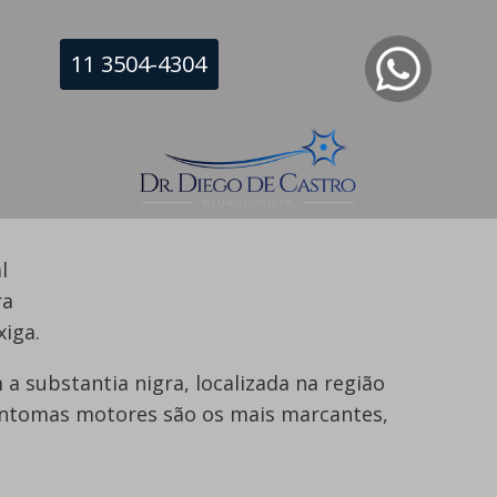
, é um conjunto diferente de sintomas que se
11 3504-4304
resentes no tronco cerebral, funções corporais
bral serão afetadas, causando sintomas como:
l
ra
xiga.
 substantia nigra, localizada na região
intomas motores são os mais marcantes,