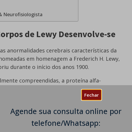
& Neurofisiologista
orpos de Lewy Desenvolve-se
s anormalidades cerebrais características da
 nomeadas em homenagem a Frederich H. Lewy,
riu durante o início dos anos 1900.
almente compreendidas, a proteína alfa-
nte no cérebro em aglomerados. São estes
Fechar
oteínas que chamamos corpos de Lewy.
Agende sua consulta online por
mulo da alfa-sinucleína faz diferença. Como
trolam diferentes funções, quando ocorre em
telefone/Whatsapp:
imento de um conjunto de sintomas. Quando