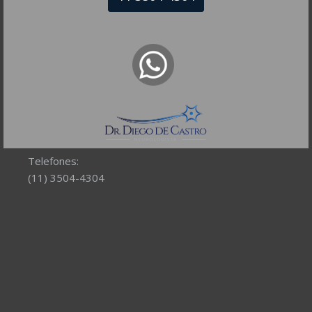
NEUROLOGISTA EM SÃO PAULO – SP
CRM-SP 160074
R. Itapeva, 518 - sala 1301
Bela Vista - São Paulo - SP
CEP: 01332-904
Telefones:
(11) 3504-4304