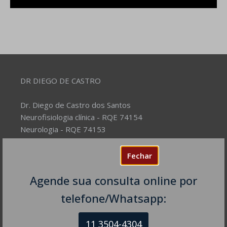
DR DIEGO DE CASTRO
Dr. Diego de Castro dos Santos
Neurofisiologia clínica - RQE 74154
Neurologia - RQE 74153
Diretor Clínico Autor e Responsável Técnico pelo Site
– Mantenedor.
Fechar
Agende sua consulta online por
Missão do Site:
Prover Soluções cada vez mais
completas de forma facilitada para a gestão da saúde
telefone/Whatsapp:
e o bem-estar das pessoas, com excelência,
humanidade e sustentabilidade. Destinado ao
11 3504-4304
público em geral.