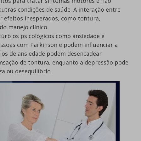
ntos para tratar sintomas motores e não
utras condições de saúde. A interação entre
 efeitos inesperados, como tontura,
o manejo clínico.
túrbios psicológicos como ansiedade e
soas com Parkinson e podem influenciar a
dios de ansiedade podem desencadear
ensação de tontura, enquanto a depressão pode
a ou desequilíbrio.