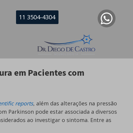
11 3504-4304
e não notar tontura, mas ter pensamentos
ria.
tura em Pacientes com
entific reports
, além das alterações na pressão
com Parkinson pode estar associada a diversos
siderados ao investigar o sintoma. Entre as