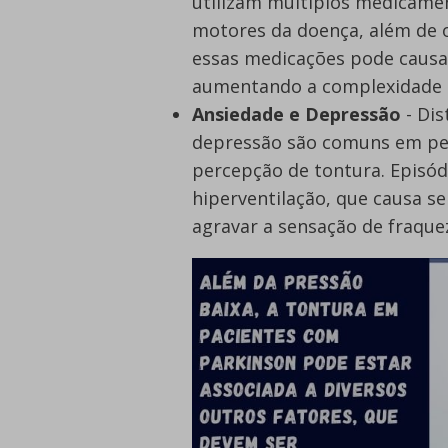
utilizam múltiplos medicame
motores da doença, além de o
essas medicações pode causar
aumentando a complexidade d
Ansiedade e Depressão
- Dis
depressão são comuns em pes
percepção de tontura. Episó
hiperventilação, que causa s
agravar a sensação de fraquez