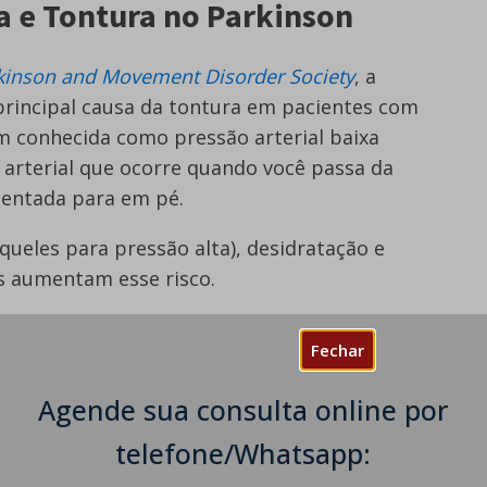
a e Tontura no Parkinson
rkinson and Movement Disorder Society
, a
principal causa da tontura em pacientes com
 conhecida como pressão arterial baixa
 arterial que ocorre quando você passa da
sentada para em pé.
ueles para pressão alta), desidratação e
s aumentam esse risco.
urológicos, incluindo Parkinson, podem fazer
Fechar
a capaz de produzir ou liberar norepinefrina,
ai os vasos sanguíneos e aumenta a pressão
Agende sua consulta online por
equilíbrio.
telefone/Whatsapp:
tostática incluem: