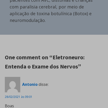
com paralisia cerebral, por meio de
aplicação de toxina botulínica (Botox) e
neuromodulação.
One comment on “Eletroneuro:
Entenda o Exame dos Nervos”
Antonio
disse:
28/02/2021 às 09:01
Boas