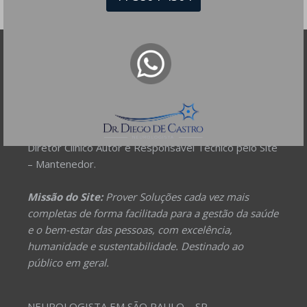
DR DIEGO DE CASTRO
Dr. Diego de Castro dos Santos
Neurofisiologia clínica - RQE 74154
Neurologia - RQE 74153
Diretor Clínico Autor e Responsável Técnico pelo Site
– Mantenedor.
Missão do Site:
Prover Soluções cada vez mais
completas de forma facilitada para a gestão da saúde
e o bem-estar das pessoas, com excelência,
humanidade e sustentabilidade. Destinado ao
público em geral.
NEUROLOGISTA EM SÃO PAULO – SP