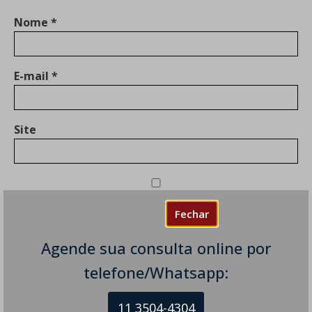
Nome
*
E-mail
*
Site
Salvar meus dados neste navegador para a
Fechar
próxima vez que eu comentar.
Agende sua consulta online por
telefone/Whatsapp:
11 3504-4304