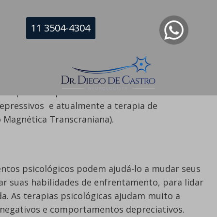
ticada e tratada, as pessoas geralmente se
elas que estão seriamente deprimidas podem
11 3504-4304
nto.
ratamento da Depressão
nto para a depressão são tratamentos
epressivos e atualmente a terapia de
o Magnética Transcraniana).
entos psicológicos podem ajudá-lo a mudar seus
 suas habilidades de enfrentamento, para lidar
da. As terapias psicológicas ajudam muito a
s negativos e comportamentos depreciativos.