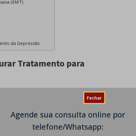
niana (EMT)
mento da Depressão
urar Tratamento para
eamente que a depressão desaparece por si
Fechar
 sozinhas uma forma de sair dessa", que são
 que, se pedirem ajuda, são fracas. Não é
Agende sua consulta online por
to atrapalham e atrasam o tratamento.
telefone/Whatsapp:
m escolhe ficar depressivo.