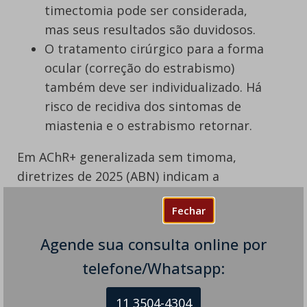
timectomia pode ser considerada,
mas seus resultados são duvidosos.
O tratamento cirúrgico para a forma
ocular (correção do estrabismo)
também deve ser individualizado. Há
risco de recidiva dos sintomas de
miastenia e o estrabismo retornar.
Em AChR+ generalizada sem timoma,
diretrizes de 2025 (ABN) indicam a
timectomia precoce, combinada a terapia
Fechar
imunossupressora, para remissão
sustentada em jovens adultos.
Agende sua consulta online por
Para saber mais sobre a Miastenia Gravis,
telefone/Whatsapp:
consulte seu neurologista de confiança,
11 3504-4304
obtenha um diagnóstico preciso e o