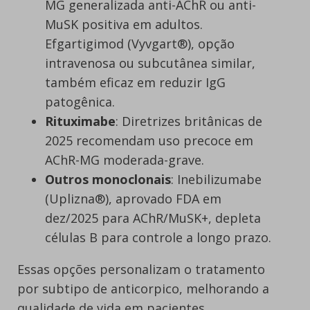
MG generalizada anti-AChR ou anti-
MuSK positiva em adultos.
Efgartigimod (Vyvgart®), opção
intravenosa ou subcutânea similar,
também eficaz em reduzir IgG
patogênica.
Rituximabe
: Diretrizes britânicas de
2025 recomendam uso precoce em
AChR-MG moderada-grave.
Outros monoclonais
: Inebilizumabe
(Uplizna®), aprovado FDA em
dez/2025 para AChR/MuSK+, depleta
células B para controle a longo prazo.
Essas opções personalizam o tratamento
por subtipo de anticorpico, melhorando a
qualidade de vida em pacientes