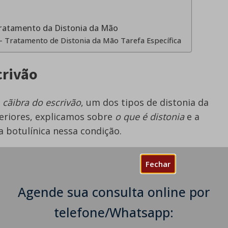
Tratamento da Distonia da Mão
- Tratamento de Distonia da Mão Tarefa Específica
crivão
a
cãibra do escrivão
, um dos tipos de distonia da
eriores, explicamos sobre
o que é distonia
e a
a botulínica nessa condição.
vement Disorder Society
, a
distonia
é:
Fechar
acterizado por contrações musculares
Agende sua consulta online por
que causam movimentos anormais, muitas
anormais ou ambos, podendo ser focal,
telefone/Whatsapp:
alizada ou hemidistonia".