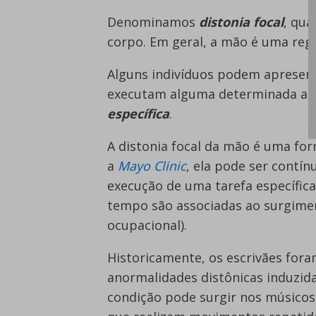
Denominamos
distonia focal
, qua
corpo. Em geral, a mão é uma re
Alguns indivíduos podem apresen
executam alguma determinada aç
específica
.
A distonia focal da mão é uma fo
a
Mayo Clinic
, ela pode ser contí
execução de uma tarefa específic
tempo são associadas ao surgimen
ocupacional).
Historicamente, os escrivães for
anormalidades distônicas induzida
condição pode surgir nos músicos,