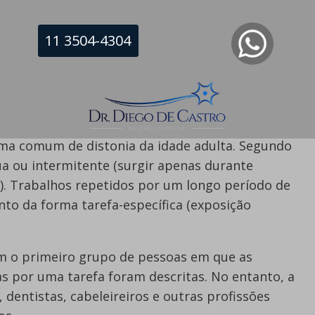
ndo está localizada em uma parte específica do
11 3504-4304
gião comumente afetada.
tar a postura ou tremor apenas quando
ão - a esse fenômeno chamamos
distonia tarefa
rma comum de distonia da idade adulta. Segundo
nua ou intermitente (surgir apenas durante
a). Trabalhos repetidos por um longo período de
to da forma tarefa-específica (exposição
am o primeiro grupo de pessoas em que as
s por uma tarefa foram descritas. No entanto, a
 dentistas, cabeleireiros e outras profissões