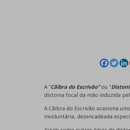
A “
Cãibra do Escrivão"
ou "
Distoni
distonia focal da mão induzida p
A Cãibra do Escrivão ocasiona um
involuntária, desencadeada especi
Assim como outros tipos de diston