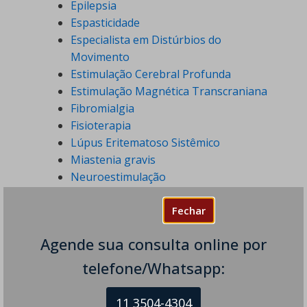
Epilepsia
Espasticidade
Especialista em Distúrbios do
Movimento
Estimulação Cerebral Profunda
Estimulação Magnética Transcraniana
Fibromialgia
Fisioterapia
Lúpus Eritematoso Sistêmico
Miastenia gravis
Neuroestimulação
Neurologia
Fechar
Neuropatias
Notícias
Agende sua consulta online por
Paralisia Cerebral
Parkinsonismo
telefone/Whatsapp:
Sialorreia
Síndrome de Guillain-Barré
11 3504-4304