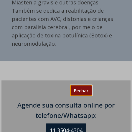
Miastenia gravis e outras doenças.
Também se dedica a reabilitação de
pacientes com AVC, distonias e crianças
com paralisia cerebral, por meio de
aplicação de toxina botulínica (Botox) e
neuromodulação.
Dúvidas? Sugestões?
Fechar
Deixe um comentário
Agende sua consulta online por
telefone/Whatsapp:
O seu endereço de e-mail não será publicado.
Campos
obrigatórios são marcados com
*
11 3504-4304