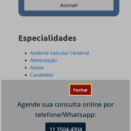
Especialidades
Acidente Vascular Cerebral
Alimentação
Ataxia
Canabidiol
Coronavirus
COVID-19
Fechar
Demências
Agende sua consulta online por
Distonia
Distúrbios do Movimento
telefone/Whatsapp:
Distúrbios do Sono
Doença de Alzheimer
11 3504-4304