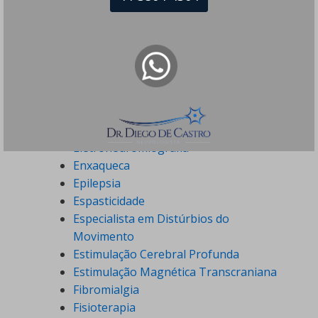
Doença de Parkinson
Doenças Desmielinizantes
Doenças Neurodegenerativas
Doenças Neuromusculares
Doenças Neuropsiquiátricas
Doenças Raras
Dor Crônica
Dor de Cabeça
Eletroneuromiografia
Enxaqueca
Epilepsia
Espasticidade
Especialista em Distúrbios do
Movimento
Estimulação Cerebral Profunda
Estimulação Magnética Transcraniana
Fibromialgia
Fisioterapia