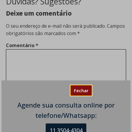
Dúvidas? Sugestões?
Deixe um comentário
O seu endereço de e-mail não será publicado.
Campos
obrigatórios são marcados com
*
Comentário
*
Fechar
Agende sua consulta online por
Nome
*
telefone/Whatsapp:
11 3504-4304
E-mail
*