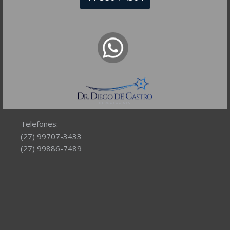
NEUROLOGISTA VITÓRIA – ES
CRM-ES 11.111
Av. Américo Buaiz, 501 – Sala 109
Ed. Victória Office Tower Leste, Enseada do Suá,
Vitória – ES, CEP: 29050-911
Telefones:
(27) 99707-3433
(27) 99886-7489