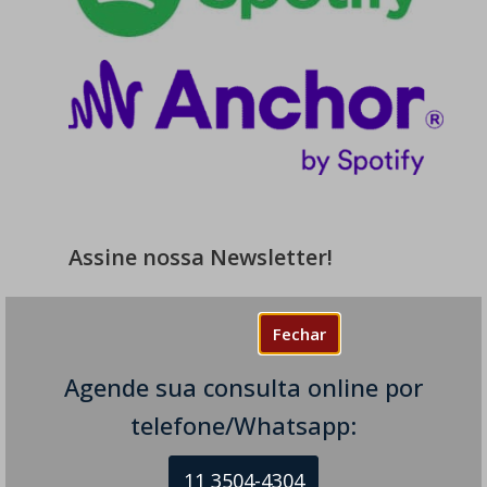
Assine nossa Newsletter!
Fechar
Assine nossa newsletter e receba em
seu e-mail todos os nossos novos
Agende sua consulta online por
artigos.
telefone/Whatsapp:
11 3504-4304