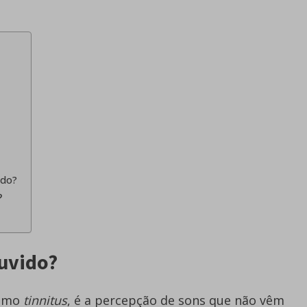
ido?
?
uvido?
como
tinnitus
, é a percepção de sons que não vêm