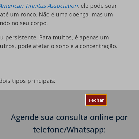
American Tinnitus Association
, ele pode soar
u até um ronco. Não é uma doença, mas um
endo no seu corpo.
 persistente. Para muitos, é apenas um
utros, pode afetar o sono e a concentração.
ois tipos principais:
e, sendo o mais comum;
Fechar
vido por um médico durante o exame, geralmente
s.
Agende sua consulta online por
causa. Você já notou como o seu zumbido soa? O
telefone/Whatsapp:
mentado como outros tipos de ruídos