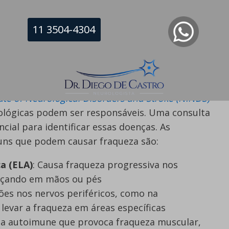
duzido. Pode acontecer, por exemplo, após um
distrofia muscular.
11 3504-4304
Doenças Neurológicas
 está ligada ao sistema nervoso, que controla
tute of Neurological Disorders and Stroke (NINDS)
ológicas podem ser responsáveis. Uma consulta
cial para identificar essas doenças. As
uns que podem causar fraqueza são:
a (ELA)
: Causa fraqueza progressiva nos
eçando em mãos ou pés
sões nos nervos periféricos, como na
evar a fraqueza em áreas específicas
a autoimune que provoca fraqueza muscular,