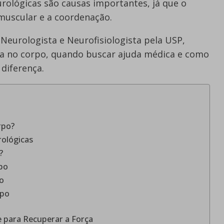
rológicas são causas importantes, já que o
muscular e a coordenação.
 Neurologista e Neurofisiologista pela USP,
za no corpo, quando buscar ajuda médica e como
 diferença.
rpo?
ológicas
?
po
o
rpo
 para Recuperar a Força