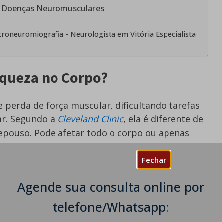
em Doenças Neuromusculares
troneuromiografia - Neurologista em Vitória Especialista
aqueza no Corpo?
 perda de força muscular, dificultando tarefas
ar. Segundo a
Cleveland Clinic
, ela é diferente de
epouso. Pode afetar todo o corpo ou apenas
as.
Fechar
vimentos normais, mesmo com esforço. Por
opo e não consegue. Se isso acontece, é hora de
Agende sua consulta online por
.
telefone/Whatsapp:
rre, os músculos costumam ficar mais flácidos