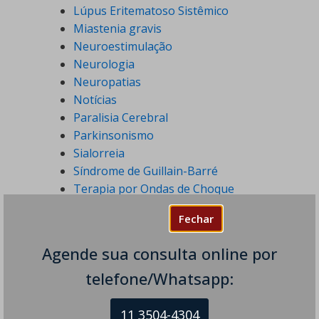
Lúpus Eritematoso Sistêmico
Miastenia gravis
Neuroestimulação
Neurologia
Neuropatias
Notícias
Paralisia Cerebral
Parkinsonismo
Sialorreia
Síndrome de Guillain-Barré
Terapia por Ondas de Choque
Tiques Nervosos
Fechar
Tontura
Toxina Botulínica
Agende sua consulta online por
Transtornos do Humor
telefone/Whatsapp:
Tratamentos em Neurologia
Tremores
11 3504-4304