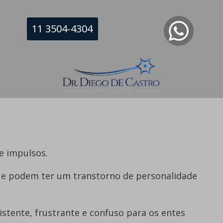
o de personalidade esquiva ou esquizoide.
11 3504-4304
ferença entre o estilo de personalidade e um
as vezes pode ser determinada avaliando como
ferentes partes de sua vida, incluindo:
e impulsos.
que podem ter um transtorno de personalidade
tente, frustrante e confuso para os entes