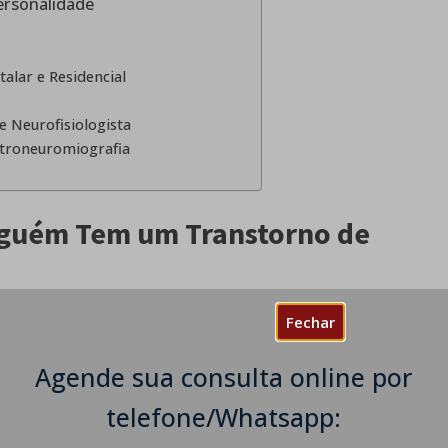
ersonalidade
lar e Residencial
e Neurofisiologista
etroneuromiografia
Alguém Tem um Transtorno de
Fechar
 se alguém tem um transtorno de
a um diagnóstico médico profissional.
Agende sua consulta online por
 entre tipos de personalidade e transtornos de
telefone/Whatsapp:
tímida ou gosta de passar tempo sozinha não