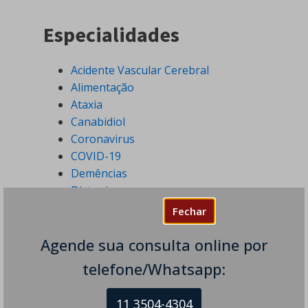
Especialidades
Acidente Vascular Cerebral
Alimentação
Ataxia
Canabidiol
Coronavirus
COVID-19
Demências
Distonia
Distúrbios do Movimento
Fechar
Distúrbios do Sono
Agende sua consulta online por
Doença de Alzheimer
Doença de Parkinson
telefone/Whatsapp:
Doenças Desmielinizantes
Doenças Neurodegenerativas
11 3504-4304