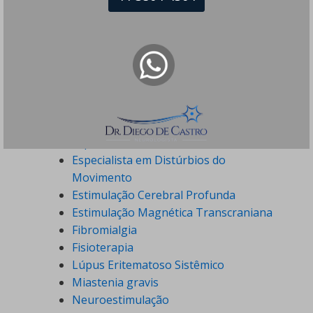
Doenças Neuromusculares
Doenças Neuropsiquiátricas
Doenças Raras
Dor Crônica
Dor de Cabeça
Eletroneuromiografia
Enxaqueca
Epilepsia
Espasticidade
Especialista em Distúrbios do
Movimento
Estimulação Cerebral Profunda
Estimulação Magnética Transcraniana
Fibromialgia
Fisioterapia
Lúpus Eritematoso Sistêmico
Miastenia gravis
Neuroestimulação