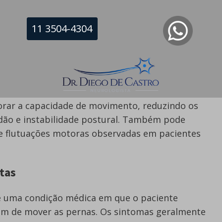
dopamina amplamente usado no tratamento da
me das pernas inquietas (SPI).
11 3504-4304
 o tratamento da DP em 1997 como
a outros medicamentos.
orar a capacidade de movimento, reduzindo os
idão e instabilidade postural. Também pode
e flutuações motoras observadas em pacientes
tas
é uma condição médica em que o paciente
m de mover as pernas. Os sintomas geralmente