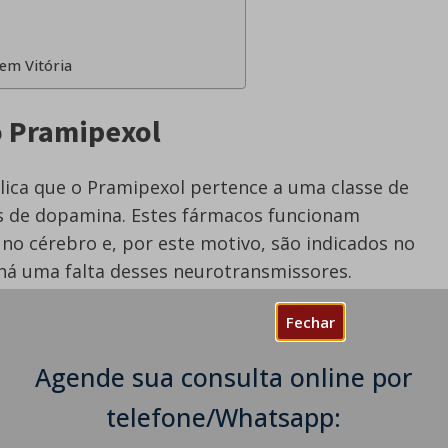
em Vitória
 Pramipexol
lica que o Pramipexol pertence a uma classe de
 de dopamina. Estes fármacos funcionam
no cérebro e, por este motivo, são indicados no
há uma falta desses neurotransmissores.
 essencial que tem grandes efeitos sobre os
Fechar
s.
Agende sua consulta online por
telefone/Whatsapp: