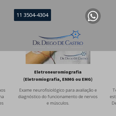
11 3504-4304
Eletroneuromiografia
(Eletromiografia, ENMG ou EMG)
mos
Exame neurofisiológico para avaliação e
T
na
diagnóstico do funcionamento de nervos
est
es
e músculos.
De