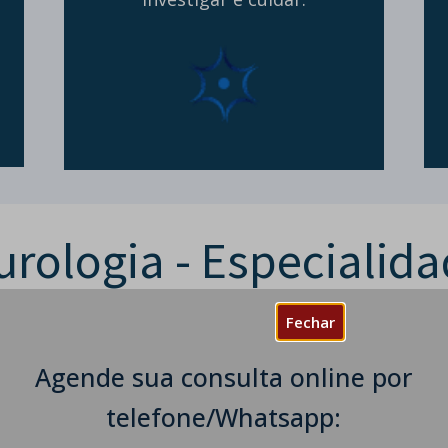
rologia - Especialid
mine todas as técnicas, mas ao tocar uma alma 
Fechar
humana".
Agende sua consulta online por
Carl Jung
telefone/Whatsapp: