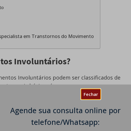
to
Especialista em Transtornos do Movimento
tos Involuntários?
entos Involuntários podem ser classificados de
ntos mais básicos é:
Fechar
Agende sua consulta online por
telefone/Whatsapp:
mentos involuntários normais, incluindo os