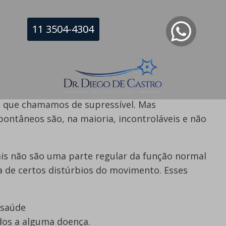
 resultam de algum tipo de estímulo, como
11 3504-4304
a a um médico batendo nele. Se uma partícula
rito se aproximar do seu rosto, suas pálpebras
almente ocorrem em órgãos, como o coração e
de ter controle temporário sobre alguns desses
 que chamamos de supressível. Mas
ontâneos são, na maioria, incontroláveis e não
is não são uma parte regular da função normal
 de certos distúrbios do movimento. Esses
 saúde
ados a alguma doença.