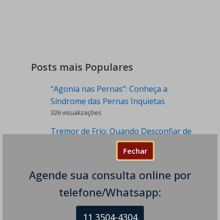
Posts mais Populares
“Agonia nas Pernas”: Conheça a
Síndrome das Pernas Inquietas
326 visualizações
Tremor de Frio: Quando Desconfiar de
uma Condição Neurológica?
Fechar
288 visualizações
Agende sua consulta online por
Dormência nas Pernas - Sintomas e
Causas
telefone/Whatsapp:
252 visualizações
Tique Nervoso e Cacoete - Há
11 3504-4304