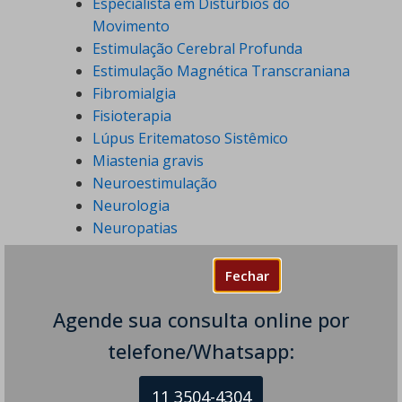
Especialista em Distúrbios do
Movimento
Estimulação Cerebral Profunda
Estimulação Magnética Transcraniana
Fibromialgia
Fisioterapia
Lúpus Eritematoso Sistêmico
Miastenia gravis
Neuroestimulação
Neurologia
Neuropatias
Notícias
Paralisia Cerebral
Fechar
Parkinsonismo
Agende sua consulta online por
Sialorreia
Síndrome de Guillain-Barré
telefone/Whatsapp:
Terapia por Ondas de Choque
Tiques Nervosos
11 3504-4304