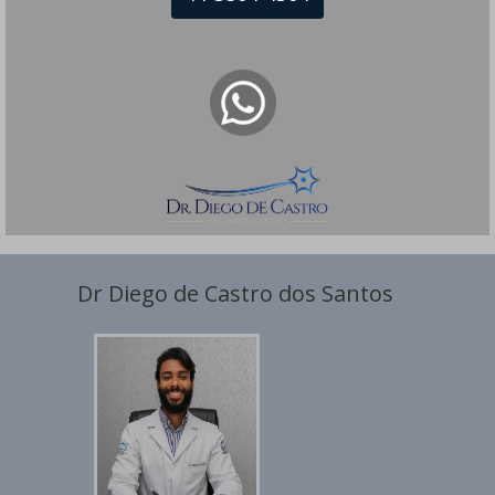
Tontura
Toxina Botulínica
Transtornos do Humor
Tratamentos em Neurologia
Tremores
Dr Diego de Castro dos Santos