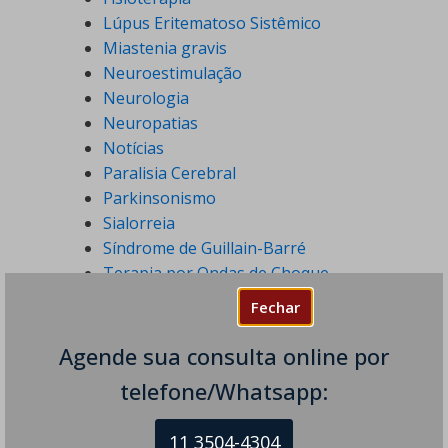
Lúpus Eritematoso Sistêmico
Miastenia gravis
Neuroestimulação
Neurologia
Neuropatias
Notícias
Paralisia Cerebral
Parkinsonismo
Sialorreia
Síndrome de Guillain-Barré
Terapia por Ondas de Choque
Tiques Nervosos
Fechar
Tontura
Toxina Botulínica
Agende sua consulta online por
Transtornos do Humor
telefone/Whatsapp:
Tratamentos em Neurologia
Tremores
11 3504-4304