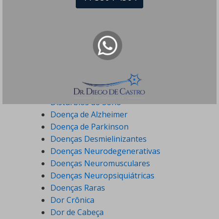
Alimentação
Ataxia
Canabidiol
Coronavirus
COVID-19
Demências
Distonia
Distúrbios do Movimento
Distúrbios do Sono
Doença de Alzheimer
Doença de Parkinson
Doenças Desmielinizantes
Doenças Neurodegenerativas
Doenças Neuromusculares
Doenças Neuropsiquiátricas
Doenças Raras
Dor Crônica
Dor de Cabeça